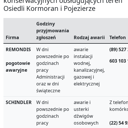
konserwacyjnych obsługujących teren
Osiedli Kormoran i Pojezierze
Godziny
przyjmowania
Firma
zgłoszeń
Rodzaj awarii
Telefon
REMONDIS
W dni
awarie
(89) 527
powszednie po
instalacji
603 103 
pogotowie
godzinach
wodnej,
awaryjne
pracy
kanalizacyjnej,
Administracji
gazowej i
oraz w dni
elektrycznej
świąteczne
SCHINDLER
W dni
awarie i
Z telefo
powszednie po
usterki
komórk
godzinach
dźwigów
pracy
osobowych
(22) 54 