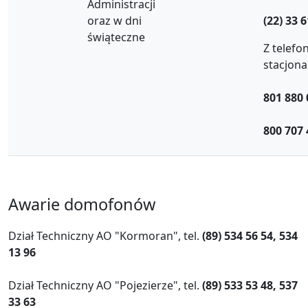
Administracji
oraz w dni
(22) 33 
świąteczne
Z telefo
stacjon
801 880 
800 707 
Awarie domofonów
Dział Techniczny AO "Kormoran", tel.
(89) 534 56 54, 534
13 96
Dział Techniczny AO "Pojezierze", tel.
(89) 533 53 48, 537
33 63